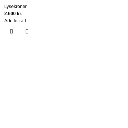
Lysekroner
2.600
kr.
Add to cart
Hjælpesider
Om Os
Kontakt Os
Udstillingslokaler
Handelsbetingelser