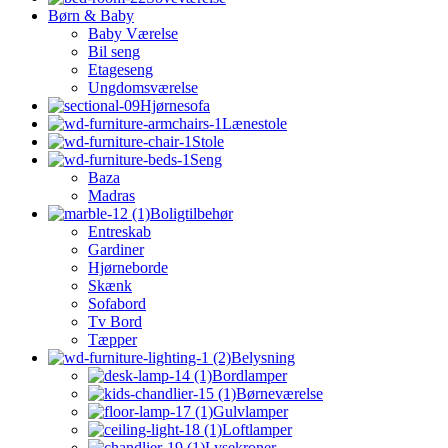
Børn & Baby
Baby Værelse
Bil seng
Etageseng
Ungdomsværelse
Hjørnesofa
Lænestole
Stole
Seng
Baza
Madras
Boligtilbehør
Entreskab
Gardiner
Hjørneborde
Skænk
Sofabord
Tv Bord
Tæpper
Belysning
Bordlamper
Børneværelse
Gulvlamper
Loftlamper
Lysekroner