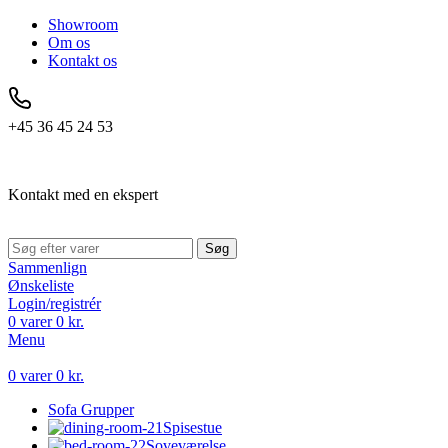
Showroom
Om os
Kontakt os
+45 36 45 24 53
Kontakt med en ekspert
Søg
Sammenlign
Ønskeliste
Login/registrér
0
varer
0
kr.
Menu
0
varer
0
kr.
Sofa Grupper
Spisestue
Soveværelse