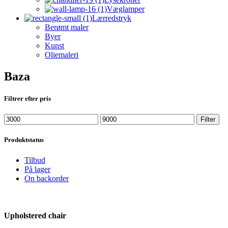
Væglamper
Lærredstryk
Berømt maler
Byer
Kunst
Oliemaleri
Baza
Filtrer efter pris
Min
Max
Filter
price
price
Produktstatus
Tilbud
På lager
On backorder
Upholstered chair