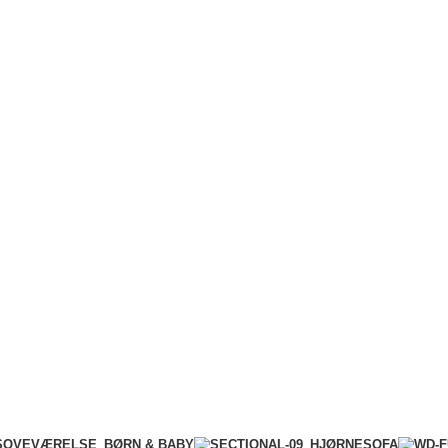
BØRN & BABY
SOVEVÆRELSE
HJØRNESOFA