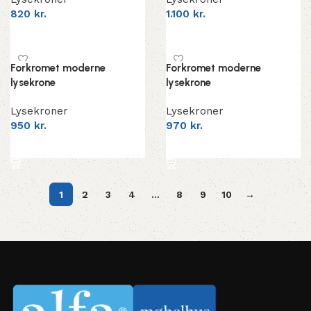
820
kr.
1.100
kr.
Add to cart
Add to cart
Forkromet moderne
Forkromet moderne
lysekrone
lysekrone
Lysekroner
Lysekroner
950
kr.
970
kr.
Add to cart
Add to cart
1
2
3
4
…
8
9
10
→