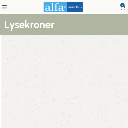
0
Lysekroner