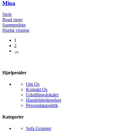
Mina
Stole
Read more
Sammenlign
Hurtig visning
1
2
→
Hjælpesider
Om Os
Kontakt Os
Udstillingslokaler
Handelsbetingelser
Persondatapolitik
Kategorier
Sofa Grupper