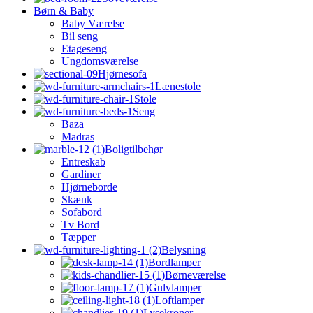
Børn & Baby
Baby Værelse
Bil seng
Etageseng
Ungdomsværelse
Hjørnesofa
Lænestole
Stole
Seng
Baza
Madras
Boligtilbehør
Entreskab
Gardiner
Hjørneborde
Skænk
Sofabord
Tv Bord
Tæpper
Belysning
Bordlamper
Børneværelse
Gulvlamper
Loftlamper
Lysekroner