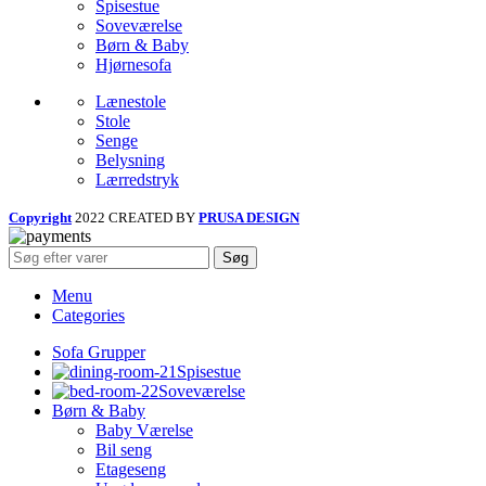
Spisestue
Soveværelse
Børn & Baby
Hjørnesofa
Lænestole
Stole
Senge
Belysning
Lærredstryk
Copyright
2022 CREATED BY
PRUSA DESIGN
Søg
Menu
Categories
Sofa Grupper
Spisestue
Soveværelse
Børn & Baby
Baby Værelse
Bil seng
Etageseng