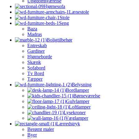
Ungdomsværelse
Hjørnesofa
Lænestole
Stole
Seng
Baza
Madras
Boligtilbehør
Entreskab
Gardiner
Hjørneborde
Skænk
Sofabord
Tv Bord
Tæpper
Belysning
Bordlamper
Børneværelse
Gulvlamper
Loftlamper
Lysekroner
Væglamper
Lærredstryk
Berømt maler
Byer