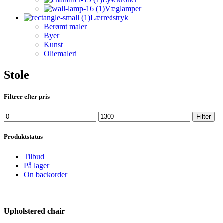
Væglamper
Lærredstryk
Berømt maler
Byer
Kunst
Oliemaleri
Stole
Filtrer efter pris
Min
Max
Filter
price
price
Produktstatus
Tilbud
På lager
On backorder
Upholstered chair