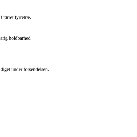
tørret fyrretræ.
varig holdbarhed
adiget under forsendelsen.