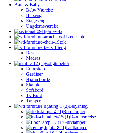
Børn & Baby
Baby Værelse
Bil seng
Etageseng
Ungdomsværelse
Hjørnesofa
Lænestole
Stole
Seng
Baza
Madras
Boligtilbehør
Entreskab
Gardiner
Hjørneborde
Skænk
Sofabord
Tv Bord
Tæpper
Belysning
Bordlamper
Børneværelse
Gulvlamper
Loftlamper
Lysekroner