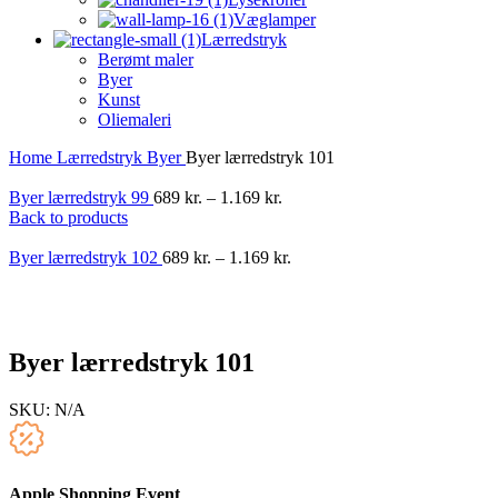
Væglamper
Lærredstryk
Berømt maler
Byer
Kunst
Oliemaleri
Home
Lærredstryk
Byer
Byer lærredstryk 101
Byer lærredstryk 99
689
kr.
–
1.169
kr.
Back to products
Byer lærredstryk 102
689
kr.
–
1.169
kr.
-40%
Byer lærredstryk 101
SKU:
N/A
Apple Shopping Event