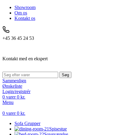
Showroom
Om os
Kontakt os
+45 36 45 24 53
Kontakt med en ekspert
Søg
Sammenlign
Ønskeliste
Login/registrér
0
varer
0
kr.
Menu
0
varer
0
kr.
Sofa Grupper
Spisestue
Soveværelse