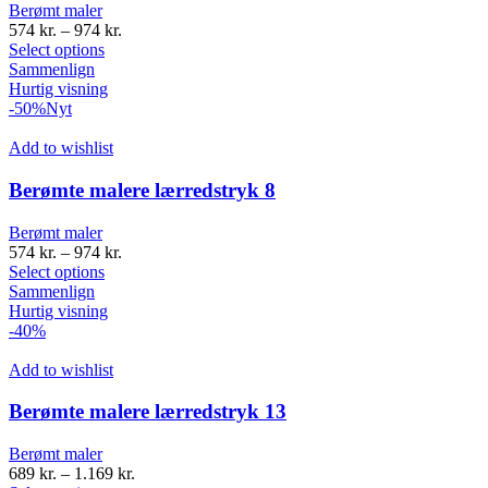
Berømt maler
574
kr.
–
974
kr.
Select options
Sammenlign
Hurtig visning
-50%
Nyt
Add to wishlist
Berømte malere lærredstryk 8
Berømt maler
574
kr.
–
974
kr.
Select options
Sammenlign
Hurtig visning
-40%
Add to wishlist
Berømte malere lærredstryk 13
Berømt maler
689
kr.
–
1.169
kr.