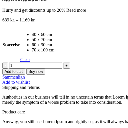
Hurry and get discounts up to 20%
Read more
689
kr.
–
1.169
kr.
40 x 60 cm
50 x 70 cm
Størrelse
60 x 90 cm
70 x 100 cm
Clear
Byer
lærredstryk
Add to cart
Buy now
101
Sammenlign
quantity
Add to wishlist
Shipping and returns
Authorities in our business will tell in no uncertain terms that Lorem I
merely the symptom of a worse problem to take into consideration.
Product care
Anyway, you still use Lorem Ipsum and rightly so, as it will always ha