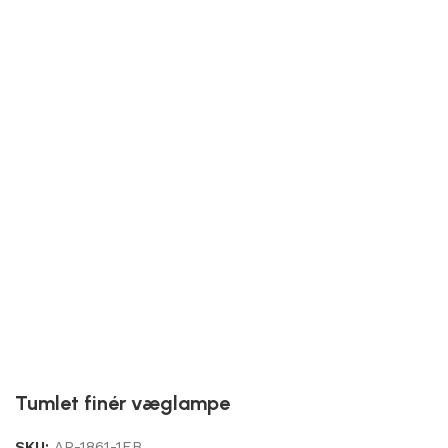
Tumlet finér væglampe
SKU:
AP-1861-1EB