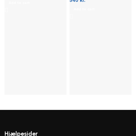
540
kr.
Add to cart
Add to cart
Hjælpesider