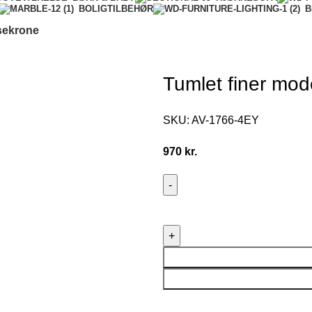
BOLIGTILBEHØR
B
ysekrone
Tumlet finer mod
SKU:
AV-1766-4EY
970
kr.