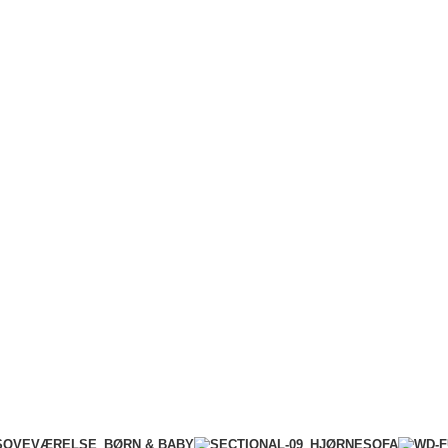
BØRN & BABY
SOVEVÆRELSE
HJØRNESOFA