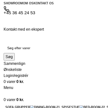
SHOWROOM
OM OS
KONTAKT OS
+45 36 45 24 53
Kontakt med en ekspert
Søg
Sammenlign
Ønskeliste
Login/registrér
0
varer
0
kr.
Menu
0
varer
0
kr.
SOFA GRUPPER
SPISESTUE