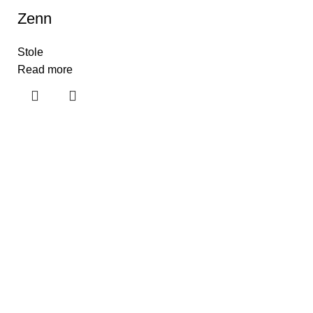
Zenn
Stole
Read more
Hjælpesider
Om Os
Kontakt Os
Udstillingslokaler