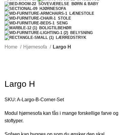
BØRN & BABY
SOVEVÆRELSE
HJØRNESOFA
LÆNESTOLE
STOLE
SENG
BOLIGTILBEHØR
BELYSNING
LÆRREDSTRYK
Home
Hjørnesofa
Largo H
-26%
Largo H
SKU:
A-Largo-B-Corner-Set
Modul hjørnesofa kan fås i mange forskellige farve og
stoftyper.
Sofaen kan bygges op som du ønsker den skal.