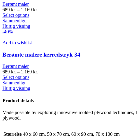
Berømt maler
689
kr.
–
1.169
kr.
Select options
Sammenlign
Hurtig visning
-40%
Add to wishlist
Berømte malere lærredstryk 34
Berømt maler
689
kr.
–
1.169
kr.
Select options
Sammenlign
Hurtig visning
Product details
Made possible by exploring innovative molded plywood techniques, Isk
plywood.
Størrelse
40 x 60 cm, 50 x 70 cm, 60 x 90 cm, 70 x 100 cm