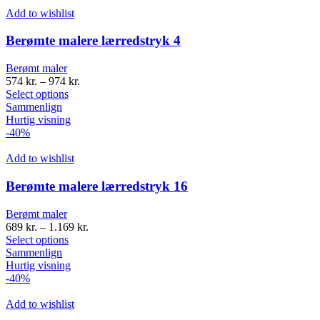
Add to wishlist
Berømte malere lærredstryk 4
Berømt maler
574
kr.
–
974
kr.
Select options
Sammenlign
Hurtig visning
-40%
Add to wishlist
Berømte malere lærredstryk 16
Berømt maler
689
kr.
–
1.169
kr.
Select options
Sammenlign
Hurtig visning
-40%
Add to wishlist