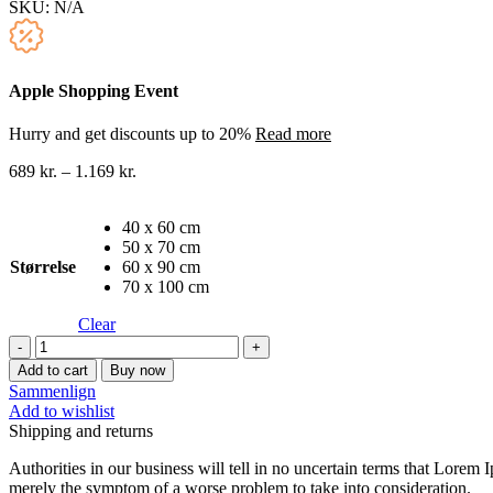
SKU:
N/A
Apple Shopping Event
Hurry and get discounts up to 20%
Read more
689
kr.
–
1.169
kr.
40 x 60 cm
50 x 70 cm
Størrelse
60 x 90 cm
70 x 100 cm
Clear
Berømte
malere
Add to cart
Buy now
lærredstryk
Sammenlign
89
Add to wishlist
quantity
Shipping and returns
Authorities in our business will tell in no uncertain terms that Lorem I
merely the symptom of a worse problem to take into consideration.