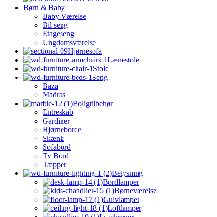
Børn & Baby
Baby Værelse
Bil seng
Etageseng
Ungdomsværelse
Hjørnesofa
Lænestole
Stole
Seng
Baza
Madras
Boligtilbehør
Entreskab
Gardiner
Hjørneborde
Skænk
Sofabord
Tv Bord
Tæpper
Belysning
Bordlamper
Børneværelse
Gulvlamper
Loftlamper
Lysekroner