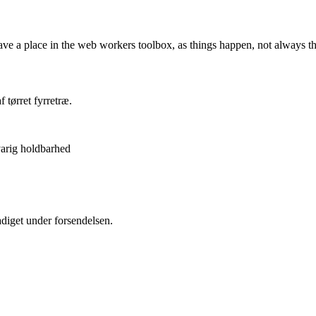
ve a place in the web workers toolbox, as things happen, not always the
tørret fyrretræ.
varig holdbarhed
adiget under forsendelsen.