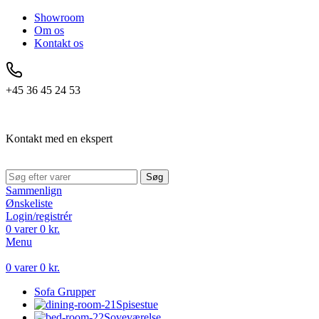
Showroom
Om os
Kontakt os
+45 36 45 24 53
Kontakt med en ekspert
Søg
Sammenlign
Ønskeliste
Login/registrér
0
varer
0
kr.
Menu
0
varer
0
kr.
Sofa Grupper
Spisestue
Soveværelse