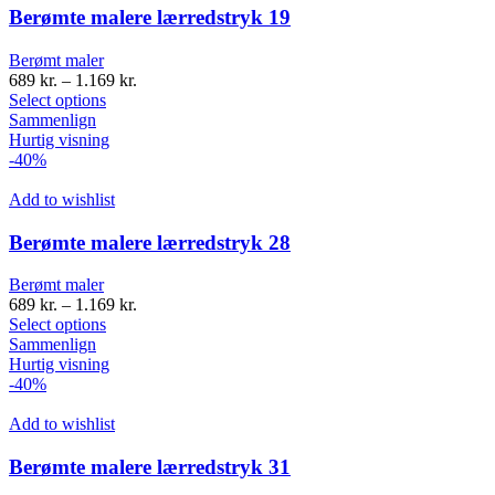
Berømte malere lærredstryk 19
Berømt maler
689
kr.
–
1.169
kr.
Select options
Sammenlign
Hurtig visning
-40%
Add to wishlist
Berømte malere lærredstryk 28
Berømt maler
689
kr.
–
1.169
kr.
Select options
Sammenlign
Hurtig visning
-40%
Add to wishlist
Berømte malere lærredstryk 31