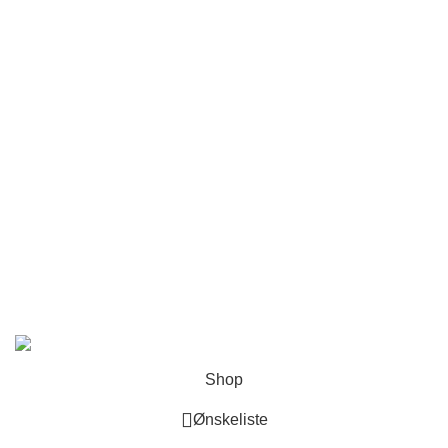
Soveværelse
Børn & Baby
Hjørnesofa
Lænestole
Stole
Senge
Belysning
Lærredstryk
Copyright
2022 CREATED BY
PRUSA DESIGN
Shop
Ønskeliste