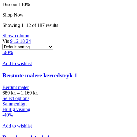
Discount 10%
Shop Now
Showing 1–12 of 187 results
Show column
Vis
9
12
18
24
-40%
Add to wishlist
Berømte malere lærredstryk 1
Berømt maler
689
kr.
–
1.169
kr.
Select options
Sammenlign
Hurtig visning
-40%
Add to wishlist