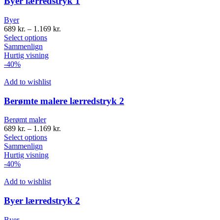
Byer lærredstryk 1
Byer
689
kr.
–
1.169
kr.
Select options
Sammenlign
Hurtig visning
-40%
Add to wishlist
Berømte malere lærredstryk 2
Berømt maler
689
kr.
–
1.169
kr.
Select options
Sammenlign
Hurtig visning
-40%
Add to wishlist
Byer lærredstryk 2
Byer