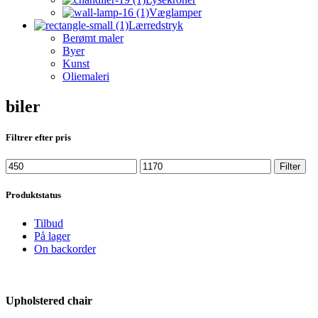
Væglamper
Lærredstryk
Berømt maler
Byer
Kunst
Oliemaleri
biler
Filtrer efter pris
Min
Max
Filter
price
price
Produktstatus
Tilbud
På lager
On backorder
Upholstered chair