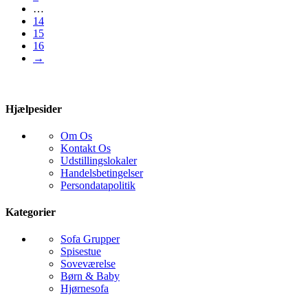
…
14
15
16
→
Hjælpesider
Om Os
Kontakt Os
Udstillingslokaler
Handelsbetingelser
Persondatapolitik
Kategorier
Sofa Grupper
Spisestue
Soveværelse
Børn & Baby
Hjørnesofa