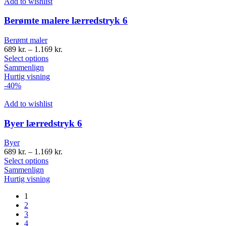
Add to wishlist
Berømte malere lærredstryk 6
Berømt maler
689
kr.
–
1.169
kr.
Select options
Sammenlign
Hurtig visning
-40%
Add to wishlist
Byer lærredstryk 6
Byer
689
kr.
–
1.169
kr.
Select options
Sammenlign
Hurtig visning
1
2
3
4