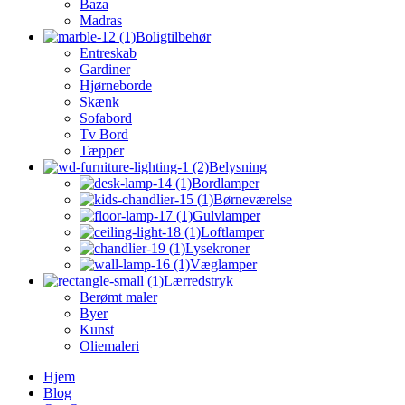
Baza
Madras
Boligtilbehør
Entreskab
Gardiner
Hjørneborde
Skænk
Sofabord
Tv Bord
Tæpper
Belysning
Bordlamper
Børneværelse
Gulvlamper
Loftlamper
Lysekroner
Væglamper
Lærredstryk
Berømt maler
Byer
Kunst
Oliemaleri
Hjem
Blog