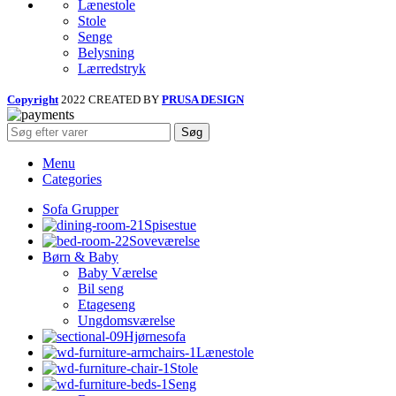
Lænestole
Stole
Senge
Belysning
Lærredstryk
Copyright
2022 CREATED BY
PRUSA DESIGN
Søg
Menu
Categories
Sofa Grupper
Spisestue
Soveværelse
Børn & Baby
Baby Værelse
Bil seng
Etageseng
Ungdomsværelse
Hjørnesofa
Lænestole
Stole
Seng