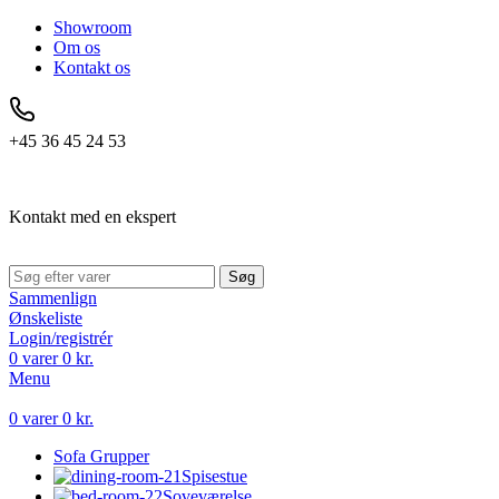
Showroom
Om os
Kontakt os
+45 36 45 24 53
Kontakt med en ekspert
Søg
Sammenlign
Ønskeliste
Login/registrér
0
varer
0
kr.
Menu
0
varer
0
kr.
Sofa Grupper
Spisestue
Soveværelse