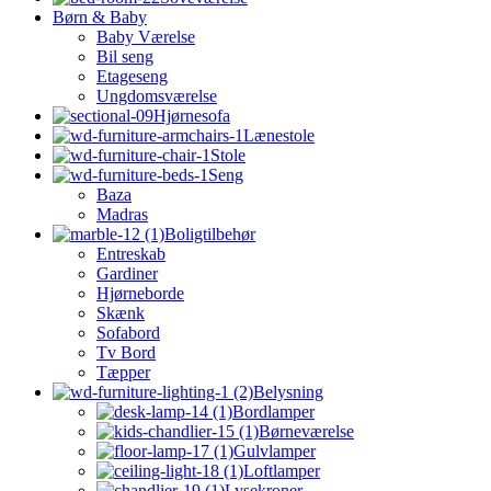
Børn & Baby
Baby Værelse
Bil seng
Etageseng
Ungdomsværelse
Hjørnesofa
Lænestole
Stole
Seng
Baza
Madras
Boligtilbehør
Entreskab
Gardiner
Hjørneborde
Skænk
Sofabord
Tv Bord
Tæpper
Belysning
Bordlamper
Børneværelse
Gulvlamper
Loftlamper
Lysekroner