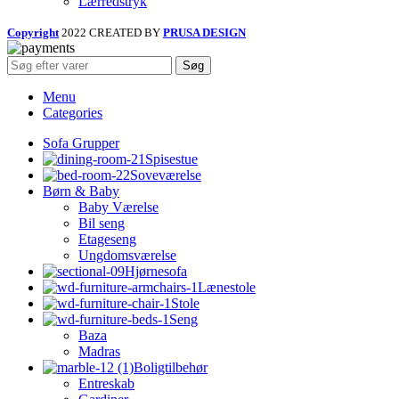
Lærredstryk
Copyright
2022 CREATED BY
PRUSA DESIGN
Søg
Menu
Categories
Sofa Grupper
Spisestue
Soveværelse
Børn & Baby
Baby Værelse
Bil seng
Etageseng
Ungdomsværelse
Hjørnesofa
Lænestole
Stole
Seng
Baza
Madras
Boligtilbehør
Entreskab