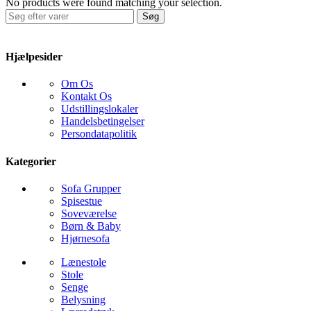
No products were found matching your selection.
Søg
Hjælpesider
Om Os
Kontakt Os
Udstillingslokaler
Handelsbetingelser
Persondatapolitik
Kategorier
Sofa Grupper
Spisestue
Soveværelse
Børn & Baby
Hjørnesofa
Lænestole
Stole
Senge
Belysning