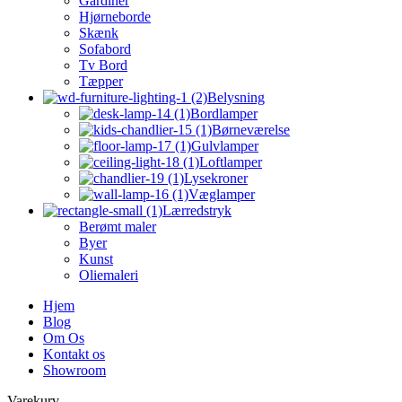
Gardiner
Hjørneborde
Skænk
Sofabord
Tv Bord
Tæpper
Belysning
Bordlamper
Børneværelse
Gulvlamper
Loftlamper
Lysekroner
Væglamper
Lærredstryk
Berømt maler
Byer
Kunst
Oliemaleri
Hjem
Blog
Om Os
Kontakt os
Showroom
Varekurv